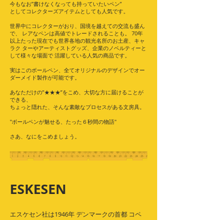
今もなお”書けなくなっても持っていたいペン”
としてコレクターズアイテムとしても人気です。
世界中にコレクターがおり、国境を越えての交流も盛ん
で、 レアなペンは高値でトレードされることも。 70年
以上たった現在でも世界各地の観光名所のお土産、キャ
ラク ターやアーティストグッズ、企業のノベルティーと
して様々な場面で 活躍している人気の商品です。
実はこのボールペン、全てオリジナルのデザインでオー
ダーメイド製作が可能です。
あなただけの”★★★”をこめ、大切な方に届けることが
できる、
ちょっと隠れた、そんな素敵なプロセスがある文房具。
"ボールペンが魅せる、たった６秒間の物語"
さあ、なにをこめましょう。
ESKESEN
エスケセン社は1946年 デンマークの首都 コペ