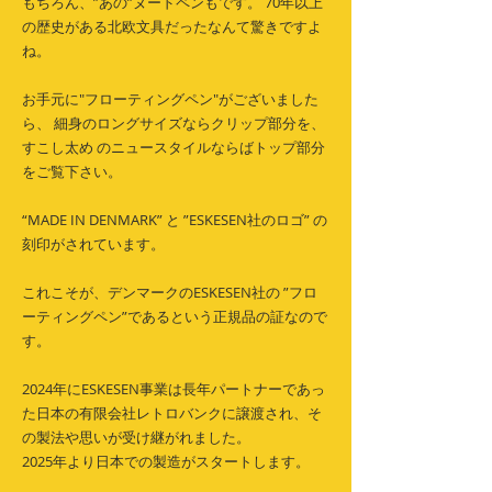
もちろん、”あの”ヌードペンもです。 70年以上
の歴史がある北欧文具だったなんて驚きですよ
ね。
お手元に"フローティングペン"がございました
ら、 細身のロングサイズならクリップ部分を、
すこし太め のニュースタイルならばトップ部分
をご覧下さい。
“MADE IN DENMARK” と ”ESKESEN社のロゴ” の
刻印がされています。
これこそが、デンマークのESKESEN社の ”フロ
ーティングペン”であるという正規品の証なので
す。
2024年にESKESEN事業は長年パートナーであっ
た日本の有限会社レトロバンクに譲渡され、そ
の製法や思いが受け継がれました。
​2025年より日本での製造がスタートします。