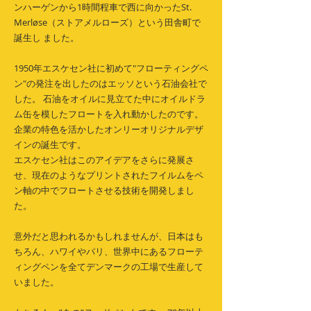
ンハーゲンから1時間程車で西に向かったSt.
Merløse（ストアメルローズ）という田舎町で
誕生し ました。
1950年エスケセン社に初めて"フローティングペ
ン"の発注を出したのはエッソという石油会社で
した。 石油をオイルに見立てた中にオイルドラ
ム缶を模したフロートを入れ動かしたのです。
企業の特色を活かしたオンリーオリジナルデザ
インの誕生です。
エスケセン社はこのアイデアをさらに発展さ
せ、現在のようなプリントされたフイルムをペ
ン軸の中でフロートさせる技術を開発しまし
た。
意外だと思われるかもしれませんが、日本はも
ちろん、ハワイやパリ、世界中にあるフローテ
ィングペンを全てデンマークの工場で生産して
いました。