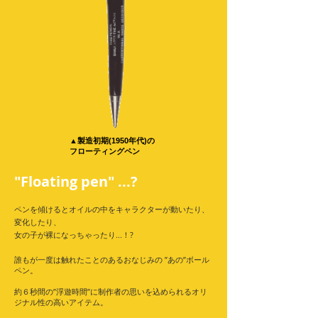
▲製造初期(1950年代)の
フローティングペン
"Floating pen" ...?
ペンを傾けるとオイルの中をキャラクターが動いたり、
変化したり、
女の子が裸になっちゃったり...！?
誰もが一度は触れたことのあるおなじみの ”あの”ボール
ペン。
約６秒間の”浮遊時間”に制作者の思いを込められるオリ
ジナル性の高いアイテム。