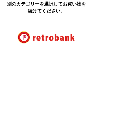
別のカテゴリーを選択してお買い物を
続けてください。
ESKESEN(Japan)
有限会社 レトロバンク
〒106-0032
東京都港区六本木7-17-22
秀和六本木レジデンス105号
info@retrobank.co.jp
TEL:
+81 3 3408 1930
Retrobank Co., Ltd.
Shuwa Roppongi Residence
#105 7-17-22 Roppongi,
Minato-ku Tokyo 106-0032
Japan